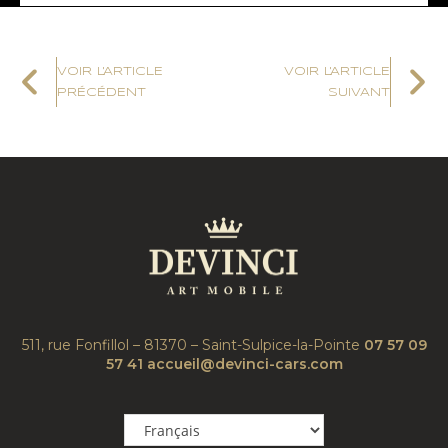
VOIR L'ARTICLE
VOIR L'ARTICLE
PRÉCÉDENT
SUIVANT
511, rue Fonfillol – 81370 – Saint-Sulpice-la-Pointe
07 57 09
57 41
accueil@devinci-cars.com