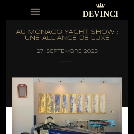
MODÈLES EN STOCK
SERVICE APRÈS-VENTE
AU MONACO YACHT SHOW :
UNE ALLIANCE DE LUXE
27, SEPTEMBRE 2023