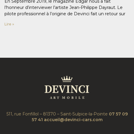
En Septembre 2019, le magazine Edgar nous a fait
l’honneur d’interviewer l’artiste Jean-Philippe Dayraut. Le
pilote professionnel à l’origine de Devinci fait un retour sur
Lire »
511, rue Fonfillol – 81370 – Saint-Sulpice-la-Pointe
07 57 09
57 41
accueil@devinci-cars.com