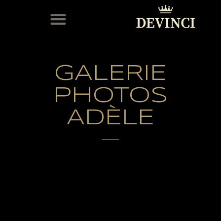
MODÈLES EN STOCK
SERVICE APRÈS-VENTE
GALERIE
PHOTOS
ADÈLE