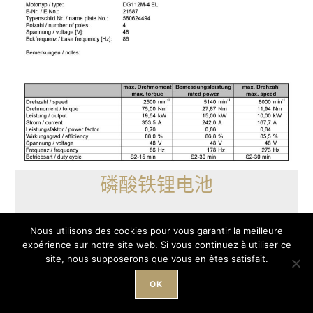
磷酸铁锂电池
该电池由法国最好的定制磷酸铁电池制造商之一
Nous utilisons des cookies pour vous garantir la meilleure
与 DEVINCI 联合制造，该电池可以满足底盘空
expérience sur notre site web. Si vous continuez à utiliser ce
site, nous supposerons que vous en êtes satisfait.
间非常有限这一极其苛刻的规格要求。
OK
实际上，安全性和可靠性方面的细节都有被考虑