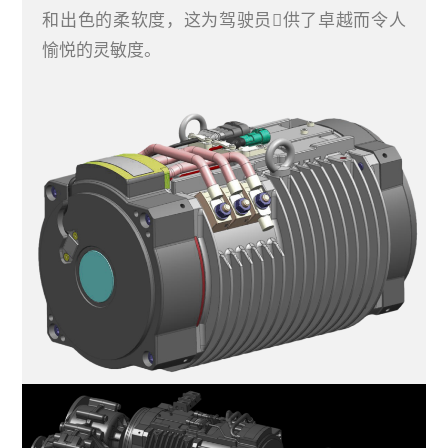
和出色的柔软度，这为驾驶员􏰀供了卓越而令人
愉悦的灵敏度。