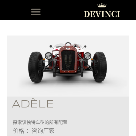
DEVINCI 俱乐部
ADÈLE
探索该独特车型的所有配置
价格 ：咨询厂家