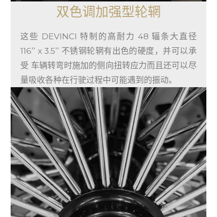
双色调加强型轮辋
这些 DEVINCI 特制的高耐力 48 辐条大直径
116’’ x 3.5’’ 不锈钢轮辋有出色的硬度，并可以承
受 车辆转弯时施加的侧向扭转应力而且还可以尽
量吸收各种在行驶过程中可能遇到的振动。