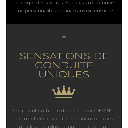
protéger des rayures . Son design lui donne
une personnalité artisanal sans excentricité.
SENSATIONS DE
CONDUITE
UNIQUES
Ce qui ont la chance de piloter une DEVINCI
pourront découvrir des sensations uniques,
un plaisir de pilotage pur et naturel, un