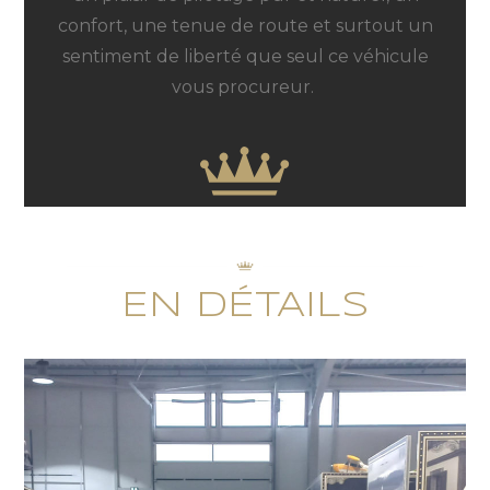
confort, une tenue de route et surtout un
sentiment de liberté que seul ce véhicule
vous procureur.
EN DÉTAILS