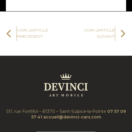
VOIR L'ARTICLE
VOIR L'ARTICLE
PRÉCÉDENT
SUIVANT
511, rue Fonfillol – 81370 – Saint-Sulpice-la-Pointe
07 57 09
57 41
accueil@devinci-cars.com