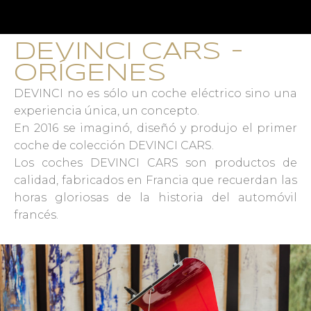
DEVINCI CARS -
ORÍGENES
DEVINCI no es sólo un coche eléctrico sino una
experiencia única, un concepto.
En 2016 se imaginó, diseñó y produjo el primer
coche de colección DEVINCI CARS.
Los coches DEVINCI CARS son productos de
calidad, fabricados en Francia que recuerdan las
horas gloriosas de la historia del automóvil
francés.