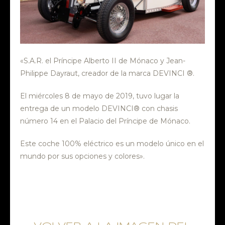
«S.A.R. el Príncipe Alberto II de Mónaco y Jean-
Philippe Dayraut, creador de la marca DEVINCI ®.
El miércoles 8 de mayo de 2019, tuvo lugar la
entrega de un modelo DEVINCI® con chasis
número 14 en el Palacio del Príncipe de Mónaco.
Este coche 100% eléctrico es un modelo único en el
mundo por sus opciones y colores».