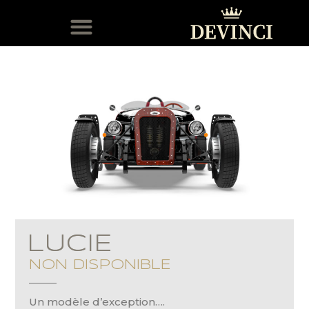
MODÈLES EN STOCK
SERVICE APRÈS-VENTE
LUCIE
NON DISPONIBLE
Un modèle d’exception….