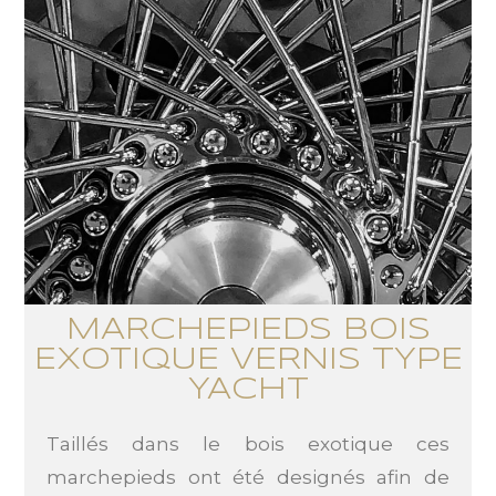
MARCHEPIEDs bois
EXOTIQUE VERNIS TYPE
YACHT
Taillés dans le bois exotique ces
marchepieds ont été designés afin de