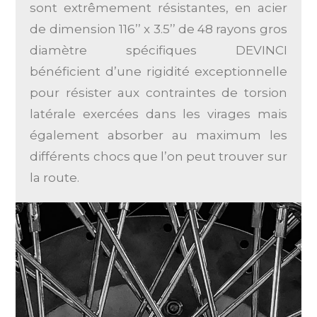
sont extrêmement résistantes, en acier
de dimension 116’’ x 3.5’’ de 48 rayons gros
diamètre spécifiques DEVINCI
bénéficient d’une rigidité exceptionnelle
pour résister aux contraintes de torsion
latérale exercées dans les virages mais
également absorber au maximum les
différents chocs que l’on peut trouver sur
la route.